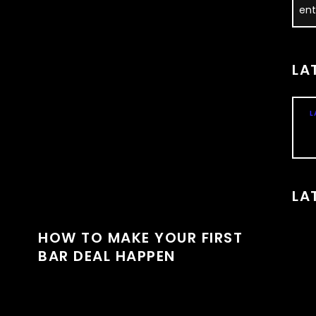
PROJECT
Lorem ipsum dolor sit amet, consectetur
adipiscing elit. Pellentesque fermentum
massa vel enim feugiat gravida. Phasellus
LA
velit risus, euismod a lacus et, mattis
condimentum augue. Vivamus fermentum
ex quis imperdiet sodales. Sed aliquam nibh
L
tellus, a rutrum turpis pellentesque ac. Nulla
nibh libero, tincidunt cursus gravida ut,
sodales ut magna. Sed sodales libero sapien,
et...
LA
HOW TO MAKE YOUR FIRST
BAR DEAL HAPPEN
PROJECT
Lorem ipsum dolor sit amet, consectetur
adipiscing elit. Pellentesque fermentum