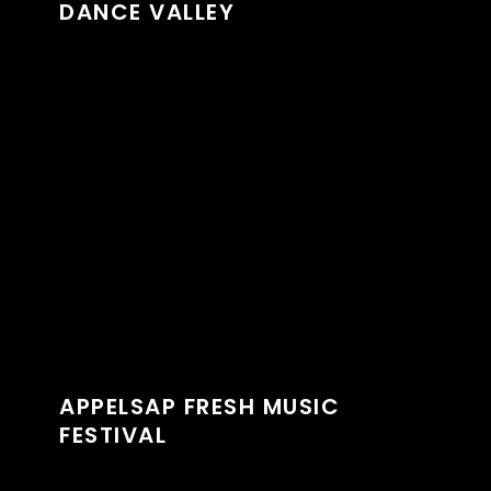
DANCE VALLEY
PROJECT
Lorem ipsum dolor sit amet, consectetur
adipiscing elit. Pellentesque fermentum
massa vel enim feugiat gravida. Phasellus
velit risus, euismod a lacus et, mattis
condimentum augue. Vivamus fermentum
ex quis imperdiet sodales. Sed aliquam nibh
tellus, a rutrum turpis pellentesque ac. Nulla
nibh libero, tincidunt cursus gravida ut,
sodales ut magna. Sed sodales libero sapien,
et...
APPELSAP FRESH MUSIC
FESTIVAL
PROJECT
Lorem ipsum dolor sit amet, consectetur